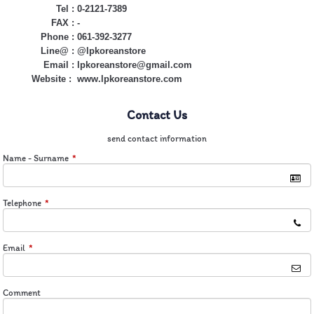
Tel :
0-2121-7389
FAX :
-
Phone :
061-392-3277
Line@ :
@lpkoreanstore
Email :
lpkoreanstore@gmail.com
Website :
www.lpkoreanstore.com
Contact Us
send contact information
Name - Surname
*
Telephone
*
Email
*
Comment