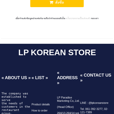
สั่งซื้อ
เมื่อท่านส่งข้อมูลผ่านฟอร์ม จะถือว่าท่านยอมรับใน
นโยบายความเป็นส่วนตัว
ของเรา
LP KOREAN STORE
«
« CONTACT US
« ABOUT US »
« LIST »
ADDRESS
»
»
The company was 
established to 
LP Paradise
serve
Marketing Co,.Ltd.
LINE : @lpkoreanstore
the needs of 
Product details
customers in the 
(Head Office)
Tel. 061-392-3277, 02-
restaurant
How to order
121-7389
264/13,264/14 soi
group.