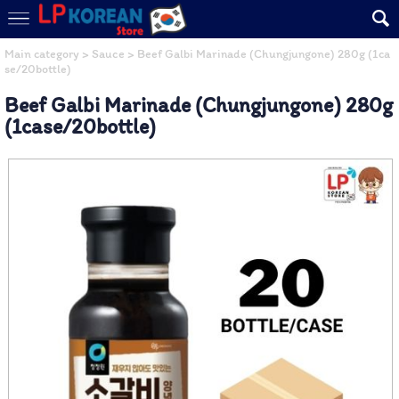
Main category
>
Sauce
> Beef Galbi Marinade (Chungjungone) 280g (1ca
se/20bottle)
Beef Galbi Marinade (Chungjungone) 280g
(1case/20bottle)