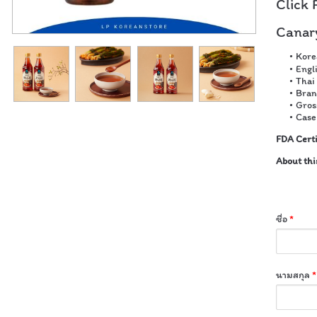
Click 
Canar
Kor
Engl
Thai 
Bran
Gros
Case 
FDA Certi
About thi
ชื่อ
*
นามสกุล
*