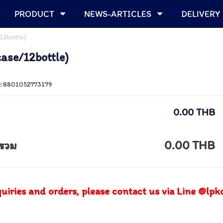
PRODUCT
NEWS-ARTICLES
DELIVERY
12bottle)
case/12bottle)
 :
8801052773179
0.00 THB
รวม
0.00 THB
quiries and orders, please contact us via Line @lp