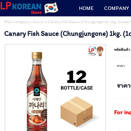
HOME
COMPANY
Main category
>
Sauce
> Canary Fish Sauce (Chungjungone) 1kg. (1case/
Canary Fish Sauce (Chungjungone) 1kg. (1
รหัสสินค้า
ราคา
ราคา
For in